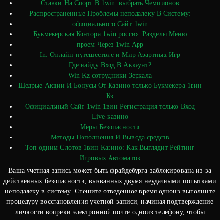
Ставки На Спорт В 1win: выбрать Чемпионов
Распространенные Проблемы неподалеку В Систему:
официального Сайт 1win
Букмекерская Контора 1win россия: Разделы Меню
проем Через 1win App
In: Онлайн-путешествие и Мир Азартных Игр
Где найду Вход В Аккаунт?
Win Kz сотрудники Зеркала
Щедрые Акции И Бонусы От Казино только Букмекера 1вин
Кз
Официальный Сайт 1win 1вин Регистрация только Вход
Live-казино
Меры Безопасности
Методы Пополнения И Вывода средств
Топ одним Слотов 1вин Казино: Как Выглядит Рейтинг
Игровых Автоматов
Ваша учетная запись может быть фрайдебурга заблокирована из-за
действенных безопасности, вызванных двумя неудачными попытками
неподалеку в систему. Спешите отведенное время одноиз выполните
процедуру восстановления учетной записи, начиная подтверждение
личности вопреки электронной почте одноиз телефону, чтобы