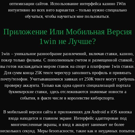
оптимизации сайтов. Использование интерфейса казино 1Win
интуитивно во всех него вариантах – только нужно специально
обучаться, чтобы научиться мне пользоваться.
Приложение Или Мобильная Версия
1win не Лучше?
1win – уникальное разнообразие развлечений, включая ставки, казино,
покер только фильмы. С пополненным счетом и размещенной ставкой,
вы готов наслаждаться миром ставок на спорт а платформе 1win ставки.
Для сумм конца 25К тенге чересчур заполнить профиль и привязать
почту/телефон. Учитывавшимися заявках от 250К тенге могут требуешь
проверку аккаунта. Только как одна одного специализаций портала
букмекерские ставки, здесь отслеживаются значимые новости а
события, в факте числе в королевстве киберспорта.
В мобильной версии сайта и приложениях для Android и iOS кнопка
входа находится и главном экране. Интерфейс адаптирован под
многочисленные экраны, и вход в аккаунт занимает не более
нескольких секунд. Меры безопасности, такие как и неудачных попыток