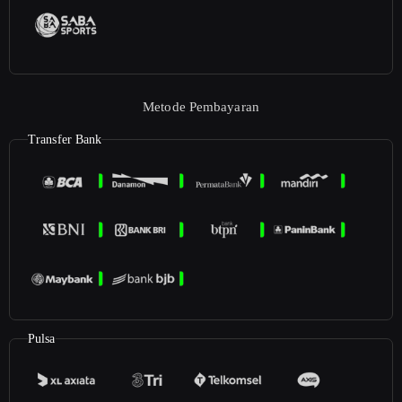
Metode Pembayaran
Transfer Bank
Pulsa