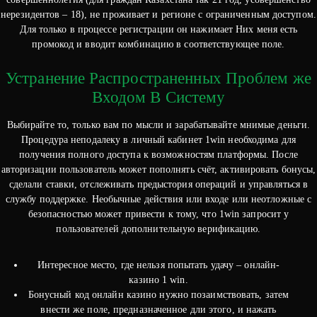
нерезидентов – 18), не проживает и регионе с ограниченным доступом.
Для только в процессе регистрации он нажимает Них меня есть
промокод и вводит комбинацию в соответствующее поле.
Устранение Распространенных Проблем же
Входом В Систему
Выбирайте то, только вам по мысли и зарабатывайте мнимые деньги.
Процедура неподалеку в личный кабинет 1win необходима для
получения полного доступа к возможностям платформы. После
авторизации пользователь может пополнять счёт, активировать бонусы,
сделали ставки, отслеживать предыстория операций и управляться в
службу поддержке. Необычные действия или входе или неотложные с
безопасностью может привести к тому, что 1win запросит у
пользователей дополнительную верификацию.
Интересное место, где нельзя попытать удачу – онлайн-
казино 1 win.
Бонусный код онлайн казино нужно позаимствовать, затем
внести же поле, предназначенное дли этого, и нажать