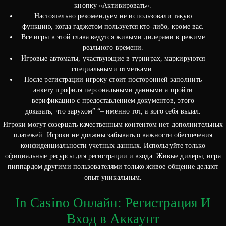
кнопку «Активировать».
Настоятельно рекомендуем не использовали такую
функцию, когда гаджетом пользуется кто-либо, кроме вас.
Все игры в этой глава ведутся живыми дилерами в режиме
реального времени.
Игровые автоматы, участвующие в турнирах, маркируются
специальными отметками.
После регистрации игроку стоит посторонней заполнить
анкету профиля персональными данными а пройти
верификацию с предоставлением документов, этого
доказать, что зарухом” “– именно тот, а кого себя выдал.
Игроки могут созерцать качественным контентом нет дополнительных
платежей. Игроки не должны забывать о важности обеспечения
конфиденциальности учетных данных. Используйте только
официальные ресурсы для регистрации и входа. Живые дилеры, игра
пиппардом другими пользователями только живое общение делают
опыт уникальным.
In Casino Онлайн: Регистрация И
Вход в Аккаунт