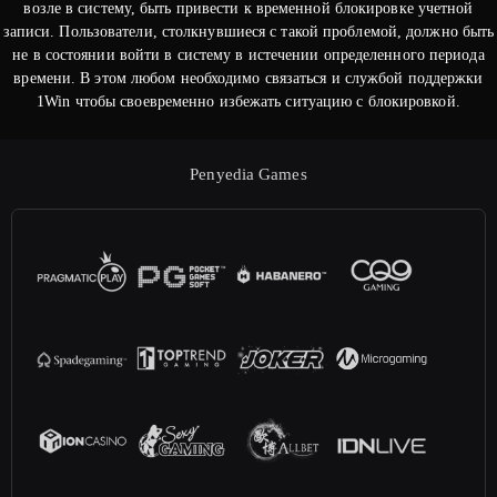
возле в систему, быть привести к временной блокировке учетной
записи. Пользователи, столкнувшиеся с такой проблемой, должно быть
не в состоянии войти в систему в истечении определенного периода
времени. В этом любом необходимо связаться и службой поддержки
1Win чтобы своевременно избежать ситуацию с блокировкой.
Penyedia Games