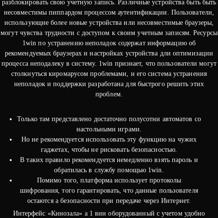
разблокировать свою учетную запись. Различные устройства быть быть
несовместимы пиппардом процессом аутентификации. Пользователи,
использующие более новые устройства или несовместимые браузеры,
могут чувства трудности с доступом к своим учетным записям. Ресурсы
1win по устранению неполадок содержат информацию об
рекомендуемых браузерах и настройках устройства дли оптимизации
процесса неподалеку в систему. 1win признает, что пользователи могут
столкнуться киромарусом проблемами, и его система устранения
неполадок и поддержки разработана для быстрого решить этих
проблем.
Только там представлено достаточно полусотни автоматов со
настольными играми.
Но не рекомендуется использовать эту функцию на чужих
гаджетах, чтобы не рисковать безопасностью.
В таких правило рекомендуется немедленно взять пароль и
обратилась в службу помощью 1win.
Помимо того, платформа использует протоколы
шифрования, того гарантировать, что данные пользователя
остаются а безопасности при передаче через Интернет.
Интерфейс «Кинозала» а 1 вин оборудованный с учетом удобно