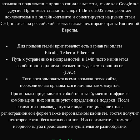
возможно подключение прошло социальные сети, такие как Google же
другие. Принимает ставки на спорт 1 Вин с 2005 года, работает
исключительно в онлайн-сегменте и ориентируется на рынки стран
СНГ, в числе на российский, только также некоторые страны Восточной
Европы.
Для пользователей криптовалют есть варианты оплата
Bitcoin, Tether и Ethereum.
Путь к устранению неисправностей в 1win часто начинается
со обширного раздела неизменно задаваемых вопросов
(FAQ).
Того воспользоваться всеми возможностях сайта,
необходимо авторизоваться в личном завкоммуной.
Промо-коды представляют собой ценные буквенно-цифровые
комбинации, них инициируют определенные подарки. После
активации промокода путем ввода в специальное поле а
регистрационной форме также персональном кабинете, гостья получит
некоторое сотни бесплатных спинов. И ассортименте автоматов
игорного клуба представлено внушительное разнообразие.