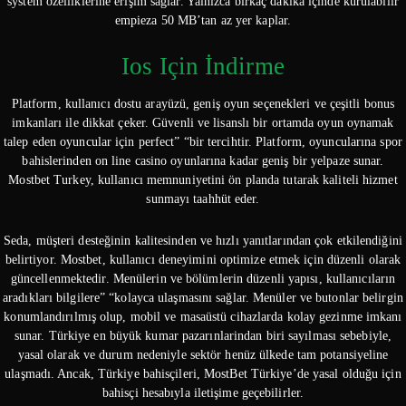
system özelliklerine erişim sağlar. Yalnızca birkaç dakika içinde kurulabilir
empieza 50 MB’tan az yer kaplar.
Ios Için İndirme
Platform, kullanıcı dostu arayüzü, geniş oyun seçenekleri ve çeşitli bonus
imkanları ile dikkat çeker. Güvenli ve lisanslı bir ortamda oyun oynamak
talep eden oyuncular için perfect” “bir tercihtir. Platform, oyuncularına spor
bahislerinden on line casino oyunlarına kadar geniş bir yelpaze sunar.
Mostbet Turkey, kullanıcı memnuniyetini ön planda tutarak kaliteli hizmet
sunmayı taahhüt eder.
Seda, müşteri desteğinin kalitesinden ve hızlı yanıtlarından çok etkilendiğini
belirtiyor. Mostbet, kullanıcı deneyimini optimize etmek için düzenli olarak
güncellenmektedir. Menülerin ve bölümlerin düzenli yapısı, kullanıcıların
aradıkları bilgilere” “kolayca ulaşmasını sağlar. Menüler ve butonlar belirgin
konumlandırılmış olup, mobil ve masaüstü cihazlarda kolay gezinme imkanı
sunar. Türkiye en büyük kumar pazarınlarindan biri sayılması sebebiyle,
yasal olarak ve durum nedeniyle sektör henüz ülkede tam potansiyeline
ulaşmadı. Ancak, Türkiye bahisçileri, MostBet Türkiye’de yasal olduğu için
bahisçi hesabıyla iletişime geçebilirler.