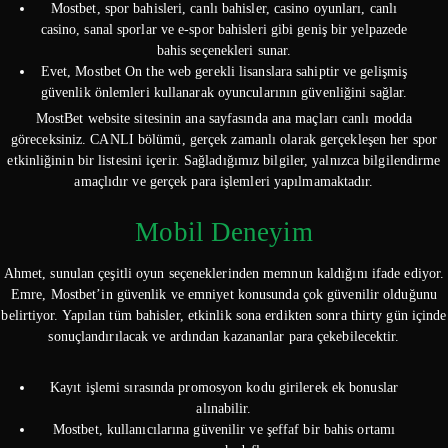
Mostbet, spor bahisleri, canlı bahisler, casino oyunları, canlı
casino, sanal sporlar ve e-spor bahisleri gibi geniş bir yelpazede
bahis seçenekleri sunar.
Evet, Mostbet On the web gerekli lisanslara sahiptir ve gelişmiş
güvenlik önlemleri kullanarak oyuncularının güvenliğini sağlar.
MostBet website sitesinin ana sayfasında ana maçları canlı modda
göreceksiniz. CANLI bölümü, gerçek zamanlı olarak gerçekleşen her spor
etkinliğinin bir listesini içerir. Sağladığımız bilgiler, yalnızca bilgilendirme
amaçlıdır ve gerçek para işlemleri yapılmamaktadır.
Mobil Deneyim
Ahmet, sunulan çeşitli oyun seçeneklerinden memnun kaldığını ifade ediyor.
Emre, Mostbet’in güvenlik ve emniyet konusunda çok güvenilir olduğunu
belirtiyor. Yapılan tüm bahisler, etkinlik sona erdikten sonra thirty gün içinde
sonuçlandırılacak ve ardından kazananlar para çekebilecektir.
Kayıt işlemi sırasında promosyon kodu girilerek ek bonuslar
alınabilir.
Mostbet, kullanıcılarına güvenilir ve şeffaf bir bahis ortamı