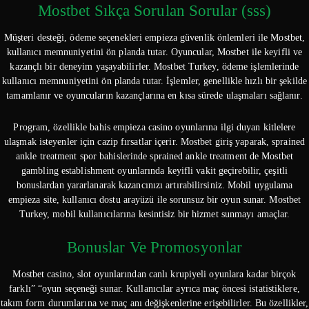
Mostbet Sıkça Sorulan Sorular (sss)
Müşteri desteği, ödeme seçenekleri empieza güvenlik önlemleri ile Mostbet,
kullanıcı memnuniyetini ön planda tutar. Oyuncular, Mostbet ile keyifli ve
kazançlı bir deneyim yaşayabilirler. Mostbet Turkey, ödeme işlemlerinde
kullanıcı memnuniyetini ön planda tutar. İşlemler, genellikle hızlı bir şekilde
tamamlanır ve oyuncuların kazançlarına en kısa sürede ulaşmaları sağlanır.
Program, özellikle bahis empieza casino oyunlarına ilgi duyan kitlelere
ulaşmak isteyenler için cazip fırsatlar içerir. Mostbet giriş yaparak, sprained
ankle treatment spor bahislerinde sprained ankle treatment de Mostbet
gambling establishment oyunlarında keyifli vakit geçirebilir, çeşitli
bonuslardan yararlanarak kazancınızı artırabilirsiniz. Mobil uygulama
empieza site, kullanıcı dostu arayüzü ile sorunsuz bir oyun sunar. Mostbet
Turkey, mobil kullanıcılarına kesintisiz bir hizmet sunmayı amaçlar.
Bonuslar Ve Promosyonlar
Mostbet casino, slot oyunlarından canlı krupiyeli oyunlara kadar birçok
farklı” “oyun seçeneği sunar. Kullanıcılar ayrıca maç öncesi istatistiklere,
takım form durumlarına ve maç anı değişkenlerine erişebilirler. Bu özellikler,