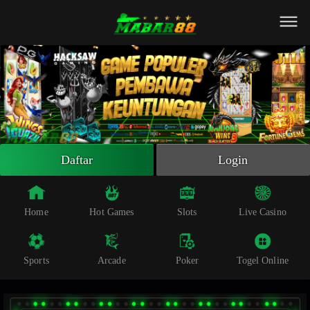
Beranda
Slot Online
Live Casino
Sportsbook
Arcade
Togel Online
Daftar
Login
Poker
Whatsapp
Home
Hot Games
Slots
Live Casino
Telegram
Sports
Arcade
Poker
Togel Online
Livechat