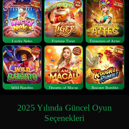
Lucky Neko
Fortune Tiger
Treasures of Aztec
Wild Bandito
Dreams of Macau
Rooster Rumble
2025 Yılında Güncel Oyun
Seçenekleri