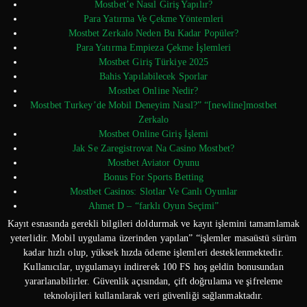
Mostbet’e Nasıl Giriş Yapılır?
Para Yatırma Ve Çekme Yöntemleri
Mostbet Zerkalo Neden Bu Kadar Popüler?
Para Yatırma Empieza Çekme İşlemleri
Mostbet Giriş Türkiye 2025
Bahis Yapılabilecek Sporlar
Mostbet Online Nedir?
Mostbet Turkey’de Mobil Deneyim Nasıl?” “[newline]mostbet
Zerkalo
Mostbet Online Giriş İşlemi
Jak Se Zaregistrovat Na Casino Mostbet?
Mostbet Aviator Oyunu
Bonus For Sports Betting
Mostbet Casinos: Slotlar Ve Canlı Oyunlar
Ahmet D – “farklı Oyun Seçimi”
Kayıt esnasında gerekli bilgileri doldurmak ve kayıt işlemini tamamlamak
yeterlidir. Mobil uygulama üzerinden yapılan” “işlemler masaüstü sürüm
kadar hızlı olup, yüksek hızda ödeme işlemleri desteklenmektedir.
Kullanıcılar, uygulamayı indirerek 100 FS hoş geldin bonusundan
yararlanabilirler. Güvenlik açısından, çift doğrulama ve şifreleme
teknolojileri kullanılarak veri güvenliği sağlanmaktadır.