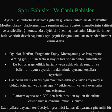
Spor Bahisleri Ve Canlı Bahisler
Ayrıca, iki faktörlü doğrulama gibi ek güvenlik önlemleri de mevcuttur.
Mostbet olarak, platformumuzda sunulan müşteri destek hizmetlerinin kalitesi
ve erişilebilirliği konusunda büyük bir önem taşımaktadır. Müşterilerimize
hızlı ve etkili destek sağlamak için çeşitli iletişim kanalları üzerinden hizmet
vermekteyiz.
Oyunlar, NetEnt, Pragmatic Enjoy, Microgaming ve Progression
Gaming gibi 60’tan fazla sağlayıcı tarafından desteklenmektedir.
Bu bonuslar genellikle haftalık veya aylık olarak sunulur ve
belirli bir oyun veya slot makinesinde oynama koşulları
içerebilir.
Casino’in sık sık bahis oynamak talep eden çok sayıda ziyaretçisi
olduğu için, sah web sitesi aşırı” “yüklenebilir ve yeni oyuncular
ona erişemez.
Platform ayrıca one. 300’den fazla position oyunu ile online
casino kumar oynama imkanı sunuyor.
Uzun yıllara dayanan tecrübesiyle, çevrimiçi kumar dünyasında güvenilir bir