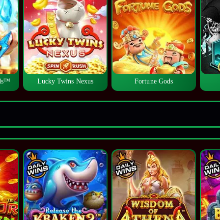
lds™
Lucky Twins Nexus
Fortune Gods