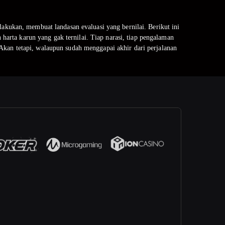
 lakukan, membuat landasan evaluasi yang bernilai. Berikut ini
 harta karun yang gak ternilai. Tiap narasi, tiap pengalaman
Akan tetapi, walaupun sudah menggapai akhir dari perjalanan