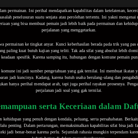
am permainan. Ini perihal mendapatkan kapabilitas dalam ketelatenan, kecerdi
 masalah penelusuran suatu senjata atau perolehan tertentu. Ini yakni mengen
eriaan yang bisa membuat pemain jadi lebih baik pada permainan dan kehidupan
perjalanan yang menggetarkan.
wa permainan ke tingkat anyar. Kunci keberhasilan berada pada trik yang pas
g paling kuat butuh kajian yang teliti. Tak ada sifat yang absolut lebih do
 keadaan spesifik. Karena samping itu, hubungan dengan komune pemain pun ja
 komune ini jadi sumber pengetahuan yang gak ternilai. Ini membuat ikatan y
esabaran jadi kuncinya. Kadang, karena butuh usaha berulang-ulang dan penga
kan hanya perihal mendapat arah, tapi juga perihal rayakan prosesnya. Penga
perjalanan jadi soal yang gak ternilai.
mampuan serta Keceriaan dalam Daf
kehidupan yang penuh dengan kendala, peluang, serta persahabatan. Berkaitan
lu penting. Dalam pertarungan, memaksimalkan kapabilitas sifat bisa jadi f
eki jadi benar-benar karena perlu. Sejumlah rahasia mungkin terpendam kare