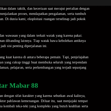
kan dalam taktik, dan keceriaan saat merajut pertalian dengan
ai menjalankan proses, mendapatkan pengalaman, serta tumbuh
. Di dunia kami, eksploitasi ruangan terselinap jadi pokok
 dan wawasan yang dalam terkait watak yang karena pakai.
minan dibanding lainnya. Tiap watak bawa kebolehan antiknya
di sisi penting diperjalanan ini.
ang kuat karena di antara beberapa pemain. Tapi, penjelajahan
bdian yang cukup tinggi buat membuka seluruh yang terpendam
laman, pelajaran, serta perkembangan yang terjadi sepanjang
tar Mabar 88
 dengan sifat-karakter yang karena sebutkan awal kalinya,
aktor pahlawan kemenangan. Diluar itu, saat menjajaki tempat
na kembali teka-teki yang kompleks yang butuh keahlian serta