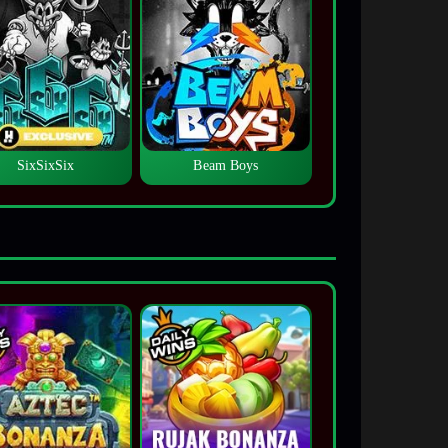
SixSixSix
Beam Boys