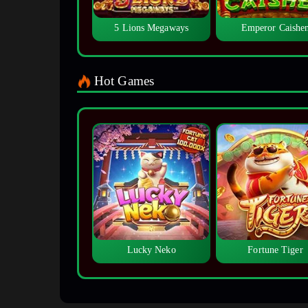
5 Lions Megaways
Emperor Caishe
Hot Games
Lucky Neko
Fortune Tiger