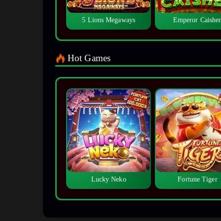
5 Lions Megaways
Emperor Caishe
Hot Games
Lucky Neko
Fortune Tiger