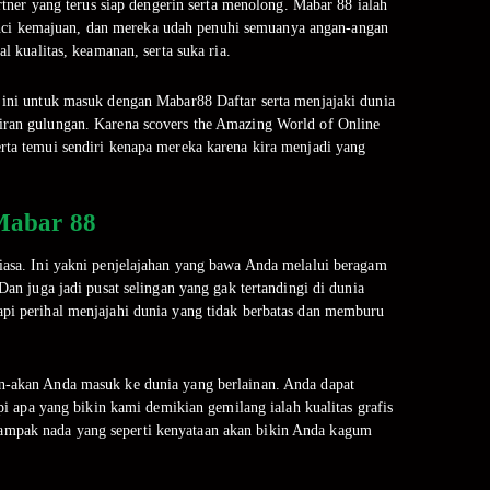
tner yang terus siap dengerin serta menolong. Mabar 88 ialah
kunci kemajuan, dan mereka udah penuhi semuanya angan-angan
 kualitas, keamanan, serta suka ria.
t ini untuk masuk dengan Mabar88 Daftar serta menjajaki dunia
liran gulungan. Karena scovers the Amazing World of Online
rta temui sendiri kenapa mereka karena kira menjadi yang
 Mabar 88
biasa. Ini yakni penjelajahan yang bawa Anda melalui beragam
n juga jadi pusat selingan yang gak tertandingi di dunia
api perihal menjajahi dunia yang tidak berbatas dan memburu
n-akan Anda masuk ke dunia yang berlainan. Anda dapat
i apa yang bikin kami demikian gemilang ialah kualitas grafis
 dampak nada yang seperti kenyataan akan bikin Anda kagum