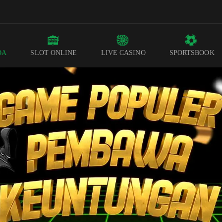
DA
SLOT ONLINE
LIVE CASINO
SPORTSBOOK