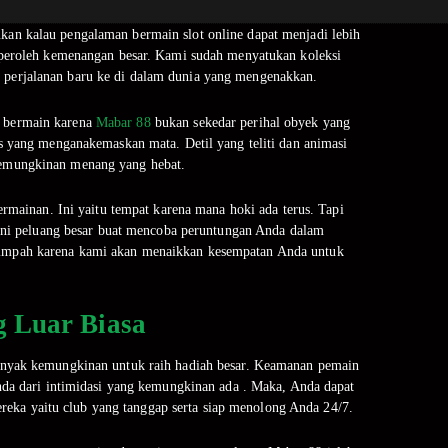
kan kalau pengalaman bermain slot online dapat menjadi lebih
mperoleh kemenangan besar. Kami sudah menyatukan koleksi
i perjalanan baru ke di dalam dunia yang mengenakkan.
n bermain karena
Mabar 88
bukan sekedar perihal obyek yang
s yang menganakemaskan mata. Detil yang teliti dan animasi
emungkinan menang yang hebat.
ainan. Ini yaitu tempat karena mana hoki ada terus. Tapi
akni peluang besar buat mencoba peruntungan Anda dalam
rlimpah karena kami akan menaikkan kesempatan Anda untuk
g Luar Biasa
anyak kemungkinan untuk raih hadiah besar. Keamanan pemain
nda dari intimidasi yang kemungkinan ada . Maka, Anda dapat
reka yaitu club yang tanggap serta siap menolong Anda 24/7.