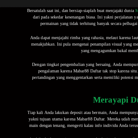
Bersatulah saat ini, dan bersiap-siaplah buat menjajaki dunia
M
dari pada sekedar kesenangan biasa. Ini yakni perjalana
permainan yang tidak terhitung banyak secara pelbaga
Anda dapat menjajahi rimba yang rahasia, melaut karena la
menakjubkan. Ini pula mengenai penampilan visual yang men
yang mengagumkan bakal membu
Dengan tingkat pengembalian yang bersaing, Anda mempuny
pengalaman karena Mabar88 Daftar tak stop karena situ
pertandingan yang menggentarkan serta memiliki potensi 
Merayapi Du
Tiap kali Anda lakukan deposit atau bermain, Anda mempuny
yakni tujuan utama karena Mabar88 Daftar. Mereka udah mene
main dengan tenang, mengerti kalau info individu Anda teru