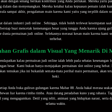
akan dengan senang berikan kontribusi yang Anda perlukan. Mereka yaitu par
 yang dalam dan menyenangkan. Mereka ketahui kalau kepuasan pemain ialah 
la sampai akhir, pengalaman main karena kami yaitu yang terpilih dalam soal
 dalam industri judi online . Sehingga, tidak boleh terlewat kesempatan saa
n bersiap buat mencetak kemenangan besar yang tunggu Anda karena ujung gu
ke dunia permainan judi online. Selekasnya merasai kesan main karena kami se
terhebat.
ahan Grafis dalam Visual Yang Menarik Di
ndapatkan kalau permainan judi online ialah lebih pada sebatas kesenangan 
an besar. Kami bukan hanya menjajakan permainan slot online yang hebat. Da
kan temukan jika ini bukanlah semata-mata perihal main permainan, akan tet
hoki.
setiap Anda buka guliran gulungan karena Mabar 88. Anda bakal merasa seaka
hewan liar karena rimba rimba. Atau datang peradaban kuno yang rahasia. Tap
ual yang mengagumkan. Detil yang teliti, animasi yang hidupkan narasi, serta
selama waktu.